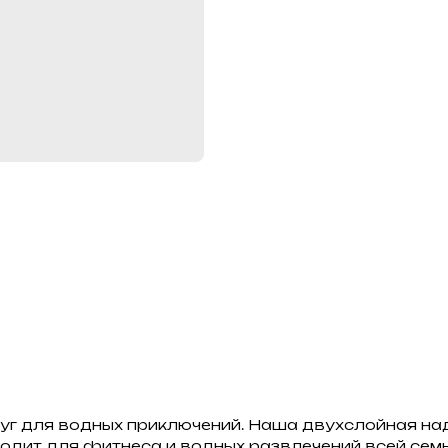
г для водных приключений. Наша двухслойная на
ходит для фитнеса и водных развлечений всей сем