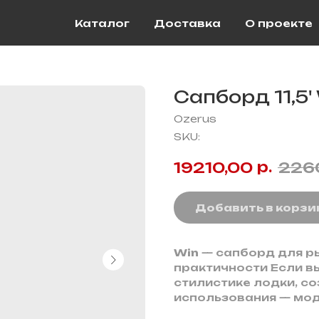
Каталог
Доставка
О проекте
Сапборд 11,5'
Ozerus
SKU:
р.
19210,00
226
Добавить в корзи
Win
— сапборд для р
практичности Если в
стилистике лодки, с
использования — мод